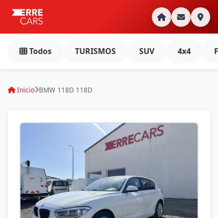
Todos
TURISMOS
SUV
4x4
Inicio
BMW 118D 118D