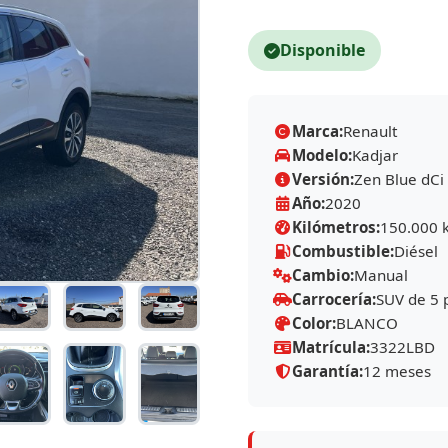
Disponible
Marca:
Renault
Modelo:
Kadjar
Versión:
Zen Blue dC
Año:
2020
Kilómetros:
150.000 
Combustible:
Diésel
Cambio:
Manual
Carrocería:
SUV de 5 
Color:
BLANCO
Matrícula:
3322LBD
Garantía:
12 meses