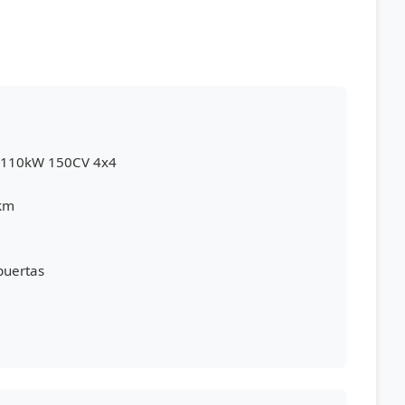
i 110kW 150CV 4x4
km
puertas