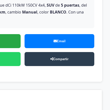
ue dCi 110kW 150CV 4x4,
SUV
de
5 puertas
, del
 km
, cambio
Manual
, color
BLANCO
. Con una
Email
Compartir