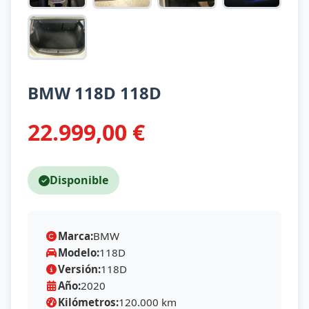
BMW 118D 118D
22.999,00 €
Disponible
Marca:
BMW
Modelo:
118D
Versión:
118D
Año:
2020
Kilómetros:
120.000 km