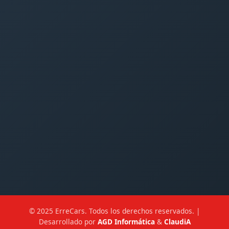
© 2025 ErreCars. Todos los derechos reservados. |
Desarrollado por
AGD Informática
&
ClaudiA