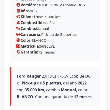
Versión:
2.0TDCI 170CV Ecoblue DC xl
Año:
2022
Kilómetros:
95.000 km
Combustible:
Diésel
Cambio:
Manual
Carrocería:
Pick-up de 5 puertas
Color:
BLANCO
Matrícula:
6680LYL
Garantía:
12 meses
Ford
Ranger
2.0TDCI 170CV Ecoblue DC
xl,
Pick-up
de
5 puertas
, del año
2022
con
95.000 km
, cambio
Manual
, color
BLANCO
. Con una garantía de
12 meses