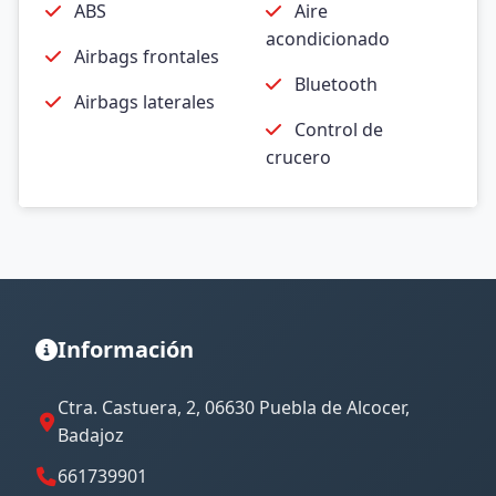
ABS
Aire
acondicionado
Airbags frontales
Bluetooth
Airbags laterales
Control de
crucero
Información
Ctra. Castuera, 2, 06630 Puebla de Alcocer,
Badajoz
661739901